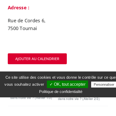
Adresse :
Rue de Cordes 6,
7500 Tournai
AJOUTER AU CALENDRIER
Ce site utilise des cookies et vous donne le contrôle sur ce que
vous souhaitez activer
✓ OK, tout accepter
Personnaliser
Politique de confidentialité
Et si on mettait du mouvement
Et si on mettait du mouvement
dans notre vie ? (Atelier 1/3)
dans notre vie ? (Atelier 2/3)