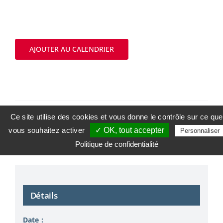
AJOUTER AU CALENDRIER
Les Fruits et Légumes Belges et
Les Fruits et Légumes Belges
Ce site utilise des cookies et vous donne le contrôle sur ce que
de Saison
et de Saison
vous souhaitez activer
✓ OK, tout accepter
Personnaliser
Politique de confidentialité
Détails
Date :