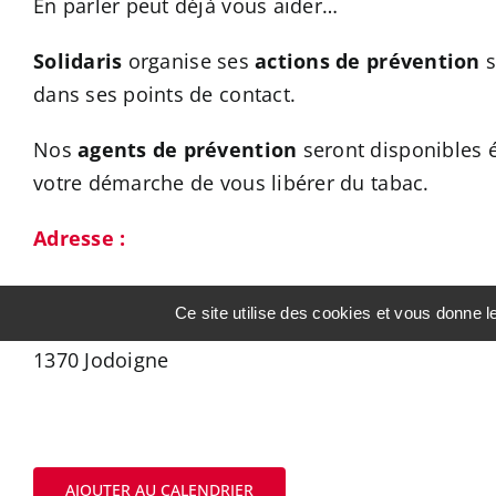
En parler peut déjà vous aider…
Solidaris
organise ses
actions de prévention
s
dans ses points de contact.
Nos
agents de prévention
seront disponibles
votre démarche de vous libérer du tabac.
Adresse :
Agence Solidaris Jodoigne
Ce site utilise des cookies et vous donne 
Av. des Commandants Borlée 33,
1370 Jodoigne
AJOUTER AU CALENDRIER