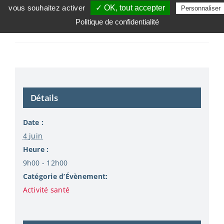
vous souhaitez activer
✓ OK, tout accepter
Personnaliser
Sensibilisation aux maladies
Libérez-vous du
Politique de confidentialité
cardiovasculaires
tabac
Détails
Date :
4 juin
Heure :
9h00 - 12h00
Catégorie d’Évènement:
Activité santé