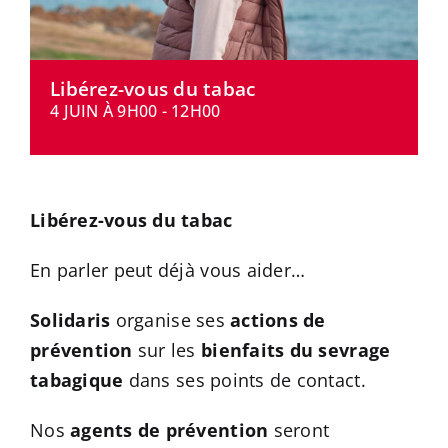
CONTACT
Libérez-vous du tabac
4 JUIN À 9H00
-
12H00
Libérez-vous du tabac
En parler peut déjà vous aider…
Solidaris
organise ses
actions de
prévention
sur les
bienfaits du sevrage
tabagique
dans ses points de contact.
Nos
agents de prévention
seront