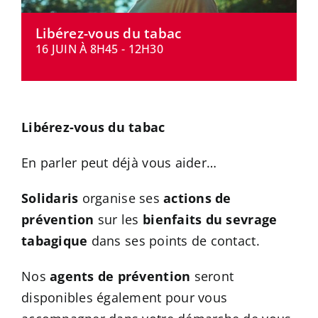
CONTACT
Libérez-vous du tabac
16 JUIN À 8H45
-
12H30
Libérez-vous du tabac
En parler peut déjà vous aider…
Solidaris
organise ses
actions de
prévention
sur les
bienfaits du sevrage
tabagique
dans ses points de contact.
Nos
agents de prévention
seront
disponibles également pour vous