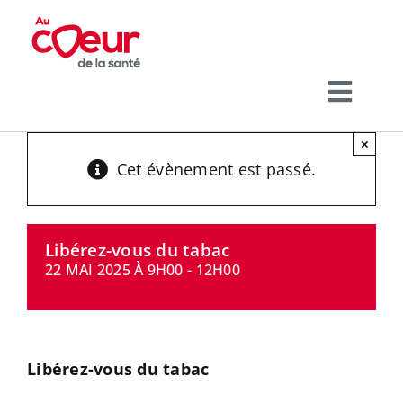
Passer
au
contenu
Toggl
Navig
×
THÉMATIQUES
Cet évènement est passé.
Libérez-vous du tabac
NOS ACTIVITÉS
22 MAI 2025 À 9H00
-
12H00
QUI SOMMES-NOUS ?
Libérez-vous du tabac