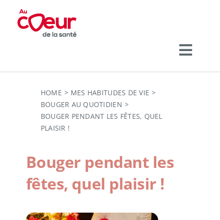
Passer
au
contenu
Toggl
Navig
Voir
THÉMATIQUES
l'image
HOME
MES HABITUDES DE VIE
BOUGER AU QUOTIDIEN
agrandie
BOUGER PENDANT LES FÊTES, QUEL
PLAISIR !
NOS ACTIVITÉS
Bouger pendant les
fêtes, quel plaisir !
QUI SOMMES-NOUS ?